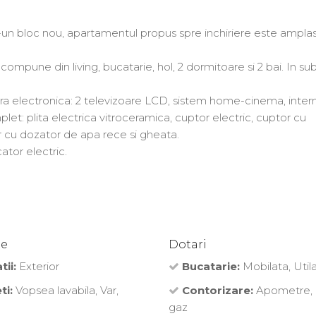
ntr-un bloc nou, apartamentul propus spre inchiriere este amplas
ompune din living, bucatarie, hol, 2 dormitoare si 2 bai. In sub
ra electronica: 2 televizoare LCD, sistem home-cinema, inter
let: plita electrica vitroceramica, cuptor electric, cuptor cu
r cu dozator de apa rece si gheata.
tor electric.
je
Dotari
tii:
Exterior
Bucatarie:
Mobilata, Util
ti:
Vopsea lavabila, Var,
Contorizare:
Apometre, 
gaz