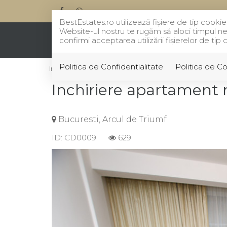
BestEstates.ro utilizează fişiere de tip cook
Website-ul nostru te rugăm să aloci timpul nec
confirmi acceptarea utilizării fişierelor de ti
Politica de Confidentialitate
Politica de C
Inchiriere
Apartamente
Bucuresti
Arcul de Tr
Inchiriere apartament 
Bucuresti, Arcul de Triumf
ID: CD0009
629