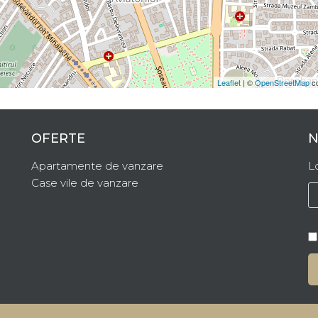
Leaflet
| ©
OpenStreetMap
co
OFERTE
N
Apartamente de vanzare
L
Case vile de vanzare