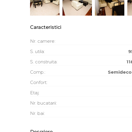
Caracteristici
Nr. camere:
S. utila:
9
S. construita:
11
Comp.:
Semidec
Confort:
Etaj:
Nr. bucatarii:
Nr. bai:
Descriere