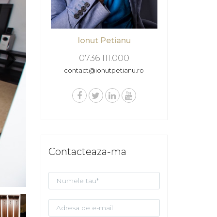
Ionut Petianu
0736.111.000
contact@ionutpetianu.ro
Contacteaza-ma